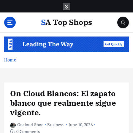
S
k
i
SA Top Shops
p
t
o
c
o
n
Home
t
e
n
t
On Cloud Blancos: El zapato
blanco que realmente sigue
vigente.
Oncloud Shoe
Business
June 10, 2026
0 Comments