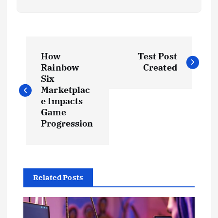
P
How
Test Post
o
Rainbow
Created
Six
s
Marketplac
e Impacts
t
Game
Progression
n
a
Related Posts
v
i