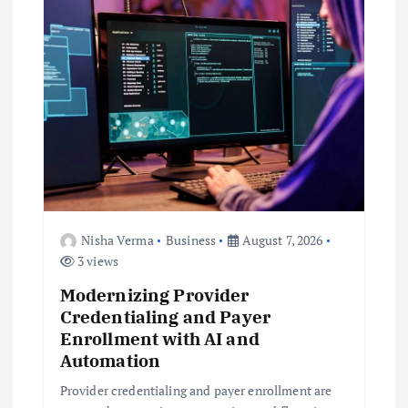
g
a
t
i
o
Nisha Verma
Business
August 7, 2026
n
3 views
Modernizing Provider
Credentialing and Payer
Enrollment with AI and
Automation
Provider credentialing and payer enrollment are