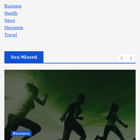
Business
Health
News
Shopping
Travel
You Missed
Business