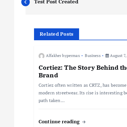
Test Post Created
o
s
Related Posts
t
n
Alfakher hypermax
Business
August 7,
Cortiez: The Story Behind t
a
Brand
Cortiez often written as CRTZ, has become
v
modern streetwear. Its rise is interesting 
path taken…
i
g
Continue reading