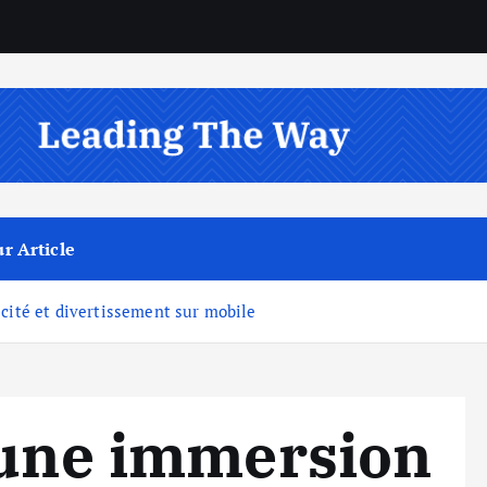
r Article
cité et divertissement sur mobile
 une immersion