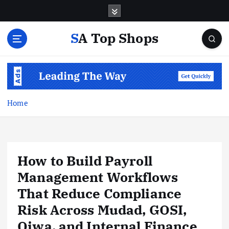
S
k
i
SA Top Shops
p
t
o
c
o
n
Home
t
e
n
t
How to Build Payroll
Management Workflows
That Reduce Compliance
Risk Across Mudad, GOSI,
Qiwa, and Internal Finance