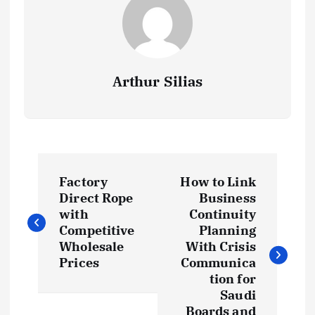
Arthur Silias
P
Factory
How to Link
o
Direct Rope
Business
with
Continuity
s
Competitive
Planning
Wholesale
With Crisis
t
Prices
Communica
tion for
Saudi
n
Boards and