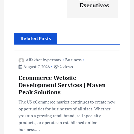
Executives
a
v
i
Related Posts
g
Alfakher hypermax
Business
a
August 7, 2026
2 views
Ecommerce Website
t
Development Services | Maven
Peak Solutions
i
The US eCommerce market continues to create new
opportunities for businesses of all sizes. Whether
o
you run a growing retail brand, sell specialty
products, or operate an established online
n
business,…