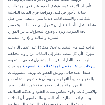
التأمينات الاجتماعية، وتوثيق العقود عبر قوى، ومتطلبات
حماية الأجور في مُدد، ومراقبة فرق المالية الداخلية
للتكاليف والاستحقاقات. عندما تبني المنشأة سير عمل
منظمًا، تقل الأخطاء قبل أن تتحول إلى مخالفات، وتتحسن
دقة الصرف، ويزداد وضوح المسؤوليات بين الموارد
البشرية والمالية والإدارة التنفيذية.
تواجه كثير من المنشآت تحديًا متكررًا عند اعتماد الرواتب
شهريًا، لأن كل منصة تنظر إلى البيانات من زاوية مختلفة.
لهذا تبحث الإدارات عن نماذج تشغيل تضاهي ما تطبقه
شركات استشارية في المملكة العربية السعودية
من حيث
ضبط الصلاحيات، وتوثيق الخطوات، وربط المسؤوليات
بالمخرجات. يبدأ النجاح من فهم أن مُدد تقيس انتظام دفع
الأجور، والتأمينات الاجتماعية تعتمد بيانات الأجور
والاشتراكات، وقوى تعكس بيانات العقود والعلاقة العمالية،
بينما تراقب المالية الأثر النقدي والمحاسبي. أي اختلاف
بين هذه الزوايا يصنع فجوة امتثال تحتاج إلى معالجة