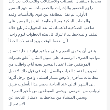
محددة لاستقبال التعيينات والاستقالات والتعديلات. بعد ذلك
راجع الحضور والإجازات والخصومات، ثم جهز المسير
الأولي، ثم نفذ المطابقة بين قوى والتأمينات ومُدد
والملفات البنكية. بعد المطابقة، اعرض المسير على
صاحب الصلاحية للاعتماد، ثم نفذ التحويل، ثم تابع حالة
الملف والملاحظات. لا تترك كل هذه الخطوات ليوم واحد،
لأن ضغط الوقت يزيد احتمالات الخطأ.
ينبغي أن يحتوي التقويم على مواعيد نهائية داخلية تسبق
مواعيد الصرف الرسمية. على سبيل المثال، أغلق تغييرات
الموظفين قبل اعتماد المسير بعدة أيام، واطلب من
المديرين اعتماد الغياب والعمل الإضافي قبل ذلك. لا تقبل
مطالبات متأخرة إلا وفق مسار استثناء واضح يرحل أثرها
إلى الشهر التالي عند الحاجة. يحمي هذا الأسلوب فريق
الرواتب من الفوضى، ويحمي الموظفين من تأخير الصرف،
ويحمي المنشأة من ملاحظات الامتثال الناتجة عن
الاستعجال.