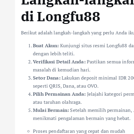
di Longfu88
Berikut adalah langkah-langkah yang perlu Anda ik
Buat Akun:
Kunjungi situs resmi Longfu88 dan
dengan lebih teliti.
Verifikasi Detail Anda:
Pastikan semua infor
masalah di kemudian hari.
Setor Dana:
Lakukan deposit minimal IDR 20
seperti QRIS, Dana, atau OVO.
Pilih Permainan Anda:
Jelajahi kategori perm
atau taruhan olahraga.
Mulai Bermain:
Setelah memilih permainan,
menikmati pengalaman bermain yang hebat.
Proses pendaftaran yang cepat dan mudah