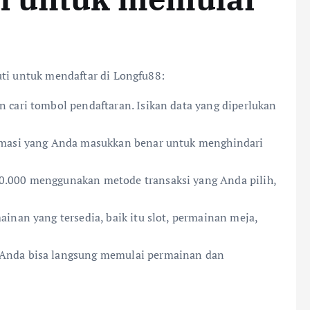
uti untuk mendaftar di Longfu88:
 cari tombol pendaftaran. Isikan data yang diperlukan
masi yang Anda masukkan benar untuk menghindari
0.000 menggunakan metode transaksi yang Anda pilih,
ainan yang tersedia, baik itu slot, permainan meja,
 Anda bisa langsung memulai permainan dan