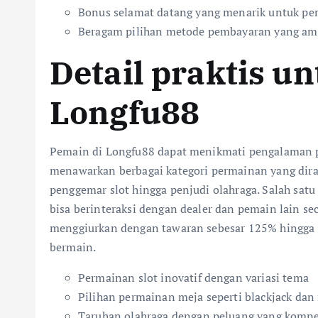
Bonus selamat datang yang menarik untuk pe
Beragam pilihan metode pembayaran yang a
Detail praktis u
Longfu88
Pemain di Longfu88 dapat menikmati pengalaman p
menawarkan berbagai kategori permainan yang dir
penggemar slot hingga penjudi olahraga. Salah sat
bisa berinteraksi dengan dealer dan pemain lain sec
menggiurkan dengan tawaran sebesar 125% hingga 
bermain.
Permainan slot inovatif dengan variasi tema
Pilihan permainan meja seperti blackjack dan 
Taruhan olahraga dengan peluang yang kompet