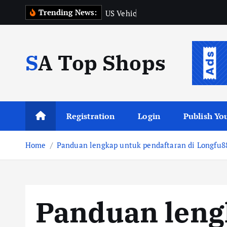
S
Trending News:
U
S
V
e
h
i
c
l
e
M
a
n
u
k
i
p
SA Top Shops
t
o
c
o
n
Registration
Login
Publish You
t
e
Home
Panduan lengkap untuk pendaftaran di Longfu
n
t
Panduan leng