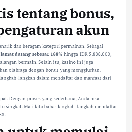
is tentang bonus,
pengaturan akun
narik dan beragam kategori permainan. Sebagai
elamat datang sebesar 188%
hingga IDR 5.888.000,
angan bermain. Selain itu, kasino ini juga
han olahraga dengan bonus yang menggiurkan.
angkah-langkah dalam mendaftar dan manfaat dari
pat. Dengan proses yang sederhana, Anda bisa
u singkat. Mari kita bahas langkah-langkah mendaftar
88.
h untuk memulai