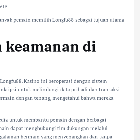
 VIP
 banyak pemain memilih Longfu88 sebagai tujuan utama
n keamanan di
Longfu88. Kasino ini beroperasi dengan sistem
kripsi untuk melindungi data pribadi dan transaksi
 bermain dengan tenang, mengetahui bahwa mereka
rsedia untuk membantu pemain dengan berbagai
main dapat menghubungi tim dukungan melalui
engalaman bermain yang menyenangkan dan tanpa